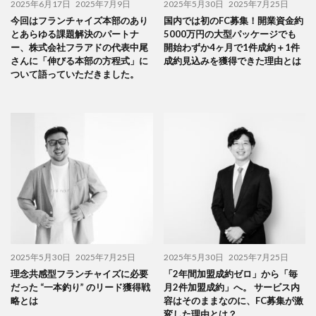
2025年6月17日
2025年7月9日
2025年5月30日
2025年7月25日
今回はフランチャイズ本部のあり
国内では初のFC募集！開業資金約
とあらゆる課題解決のパートナ
5000万円の大型パッケージでも
ー、株式会社フラアドの代表中尾
開始わずか4ヶ月で1件成約＋1件
さんに「伸びる本部の方程式」に
成約見込みを獲得できた理由とは
ついて語っていただきました。
2025年5月30日
2025年7月25日
2025年5月30日
2025年7月25日
理念共感型フランチャイズに必要
「2年間加盟成約ゼロ」から「毎
だった “一本釣り” のリード獲得戦
月2件加盟成約」へ。 サービス内
略とは
容はそのままなのに、FC募集が激
変した理由とは？