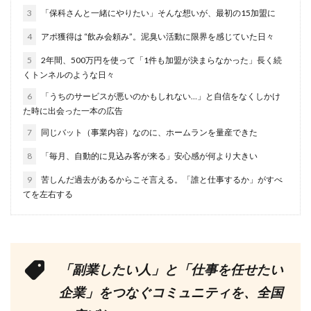
3
「保科さんと一緒にやりたい」そんな想いが、最初の15加盟に
4
アポ獲得は “飲み会頼み”。泥臭い活動に限界を感じていた日々
5
2年間、500万円を使って「1件も加盟が決まらなかった」長く続
くトンネルのような日々
6
「うちのサービスが悪いのかもしれない…」と自信をなくしかけ
た時に出会った一本の広告
7
同じバット（事業内容）なのに、ホームランを量産できた
8
「毎月、自動的に見込み客が来る」安心感が何より大きい
9
苦しんだ過去があるからこそ言える。「誰と仕事するか」がすべ
てを左右する
「副業したい人」と「仕事を任せたい
企業」をつなぐコミュニティを、全国