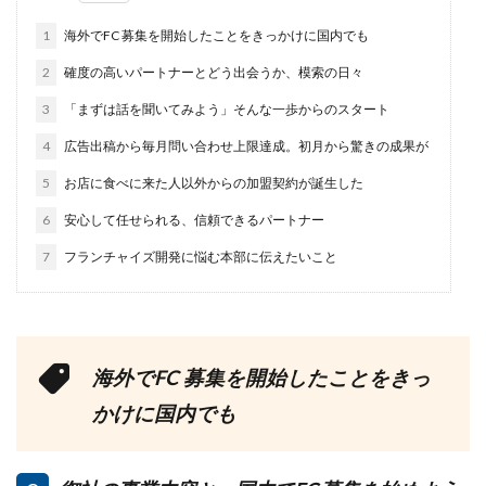
1
海外でFC 募集を開始したことをきっかけに国内でも
2
確度の高いパートナーとどう出会うか、模索の日々
3
「まずは話を聞いてみよう」そんな一歩からのスタート
4
広告出稿から毎月問い合わせ上限達成。初月から驚きの成果が
5
お店に食べに来た人以外からの加盟契約が誕生した
6
安心して任せられる、信頼できるパートナー
7
フランチャイズ開発に悩む本部に伝えたいこと
海外でFC 募集を開始したことをきっ
かけに国内でも